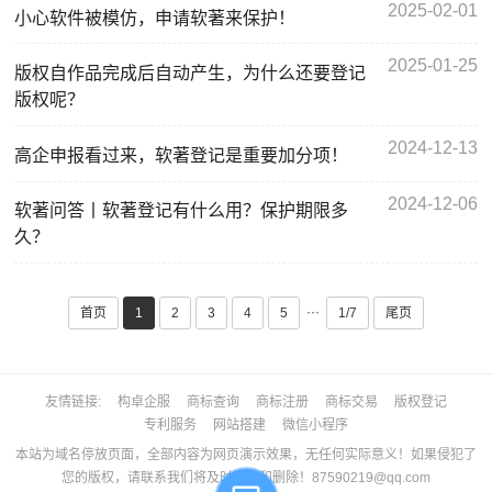
2025-02-01
小心软件被模仿，申请软著来保护！
2025-01-25
版权自作品完成后自动产生，为什么还要登记
版权呢？
2024-12-13
高企申报看过来，软著登记是重要加分项！
2024-12-06
软著问答丨软著登记有什么用？保护期限多
久？
···
首页
1
2
3
4
5
1/7
尾页
友情链接
构卓企服
商标查询
商标注册
商标交易
版权登记
专利服务
网站搭建
微信小程序
本站为域名停放页面，全部内容为网页演示效果，无任何实际意义！如果侵犯了
您的版权，请联系我们将及时更正和删除！87590219@qq.com